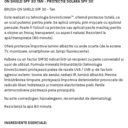
ON SHIELD SPF 30 TAN - PROTECTIE SOLARA SPF 30
BRUSH-ON SHIELD SPF 30 - Tan
Este realizat cu tehnologia EnviroScreen™, oferind protecție totală, ca
un scut puternic pentru piele. Se aplică simplu, prin mișcare cu ajutorul
pensulei. Poate fi folosit ca protecție sau aplicat peste machiaj pentru
a obține un finisaj transparent, cu aspect natural. Rezistent la
apă/transpirație (80 minute).
Oferă protecție împotriva luminii albastre cu unde scurte (de la ecrane
TV, monitoare, smartphone-uri, lămpi fluorescente).
Pulbere cu un factor SPF30 ridicat într-un recipient cu perie convenabil și
ușor de utilizat. Formula minerală îmbunătățită (tehnologia
EnviroScreen) protejează pielea de razele UVA / UVB și de factorii
agresivi externi: toxine ale aerului, radiații IR, lumină albastră. Previne
îmbătrânirea timpurie, protejează împotriva deteriorărilor provocate de
radicalii liberi, hidratează și menține elasticitatea pielii. Periile
antimicrobiene păstrează peria proaspătă.
Nu este comedogen, hipoalergenic, recomandat de dermatologi.
Rezistență la apă 80 minute.
INGREDIENTE ESENȚIALE: