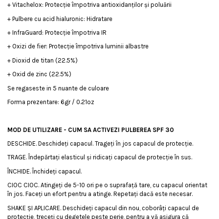
+ Vitachelox: Protecție împotriva antioxidanților și poluării
+ Pulbere cu acid hialuronic: Hidratare
+ InfraGuard: Protecție împotriva IR
+ Oxizi de fier: Protecție împotriva luminii albastre
+ Dioxid de titan (22.5%)
+ Oxid de zinc (22.5%)
Se regaseste in 5 nuante de culoare
Forma prezentare: 6gr / 0.21oz
MOD DE UTILIZARE -
CUM SA ACTIVEZI PULBEREA SPF 30
DESCHIDE. Deschideți capacul. Trageți în jos capacul de protecție.
TRAGE. Îndepărtați elasticul și ridicați capacul de protecție în sus.
ÎNCHIDE. Închideți capacul.
CIOC CIOC. Atingeți de 5-10 ori pe o suprafață tare, cu capacul orientat
în jos. Faceți un efort pentru a atinge. Repetați dacă este necesar.
SHAKE ȘI APLICARE. Deschideți capacul din nou, coborâți capacul de
protecție, treceți cu degetele peste perie, pentru a vă asigura că