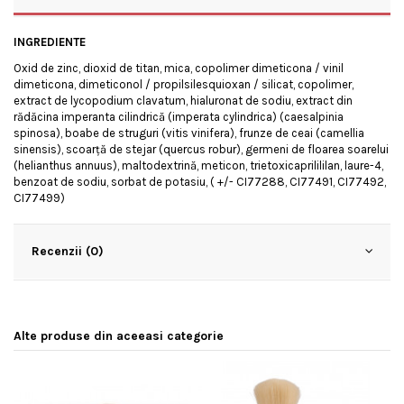
INGREDIENTE
Oxid de zinc, dioxid de titan, mica, copolimer dimeticona / vinil
dimeticona, dimeticonol / propilsilesquioxan / silicat, copolimer,
extract de lycopodium clavatum, hialuronat de sodiu, extract din
rădăcina imperanta cilindrică (imperata cylindrica) (caesalpinia
spinosa), boabe de struguri (vitis vinifera), frunze de ceai (camellia
sinensis), scoarță de stejar (quercus robur), germeni de floarea soarelui
(helianthus annuus), maltodextrină, meticon, trietoxicaprilililan, laure-4,
benzoat de sodiu, sorbat de potasiu, ( +/- CI77288, CI77491, CI77492,
CI77499)
Recenzii (0)
Alte produse din aceeasi categorie