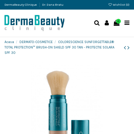
DermaBeauty Clinique
Dr. Dana Bratu
Wishlist (
0
)
0
Acasa
DERMATO-COSMETICE
COLORESCIENCE SUNFORGETTABLE®
TOTAL PROTECTION™ BRUSH-ON SHIELD SPF 30 TAN - PROTECTIE SOLARA
SPF 30