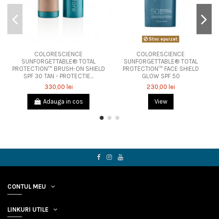
Stoc epuizat
COLORESCIENCE
COLORESCIENCE
SUNFORGETTABLE® TOTAL
SUNFORGETTABLE® TOTAL
PROTECTION™ BRUSH-ON SHIELD
PROTECTION™ FACE SHIELD
SPF 30 TAN - PROTECTIE...
GLOW SPF 50
330,00 lei
230,00 lei
Adauga in cos
View
CONTUL MEU
LINKURI UTILE