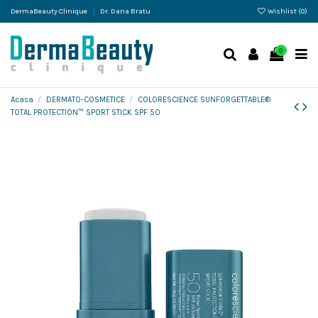
DermaBeauty Clinique
Dr. Dana Bratu
Wishlist (
0
)
0
Acasa
DERMATO-COSMETICE
COLORESCIENCE SUNFORGETTABLE®
TOTAL PROTECTION™ SPORT STICK SPF 50