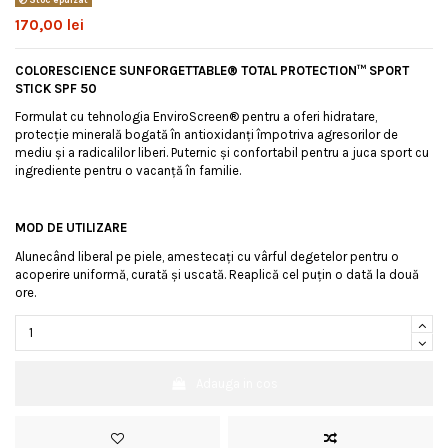
170,00 lei
COLORESCIENCE SUNFORGETTABLE® TOTAL PROTECTION™ SPORT
STICK SPF 50
Formulat cu tehnologia EnviroScreen® pentru a oferi hidratare,
protecție minerală bogată în antioxidanți împotriva agresorilor de
mediu și a radicalilor liberi. Puternic și confortabil pentru a juca sport cu
ingrediente pentru o vacanță în familie.
MOD DE UTILIZARE
Alunecând liberal pe piele, amestecați cu vârful degetelor pentru o
acoperire uniformă, curată și uscată. Reaplică cel puțin o dată la două
ore.
Adauga in cos