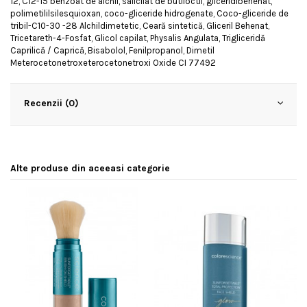
12, C12-15 benzoat de alchil, salicilat de butiloctil, glicerldibenenat,
polimetililsilesquioxan, coco-gliceride hidrogenate, Coco-gliceride de
tribil-C10-30 -28 Alchildimetetic, Ceară sintetică, Gliceril Behenat,
Tricetareth-4-Fosfat, Glicol capilat, Physalis Angulata, Trigliceridă
Caprilică / Caprică, Bisabolol, Fenilpropanol, Dimetil
Meterocetonetroxeterocetonetroxi Oxide CI 77492
Recenzii (0)
Alte produse din aceeasi categorie